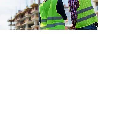
Veiligheid en EPB in één
pakket
Sinds 2006 heeft TL Consult ervaring
met compleet verschillende projecten:
van kleine verbouwingen tot de
constructie van industriegebouwen.
Vertrouwt u op TL Consult? Dan bent u
zeker van deskundigheid. Bovendien
bieden wij de
veiligheidscoördinatie en
EPB-verslaggeving in één pakket
aan.
Zo hoeft u niet te zoeken naar meerdere