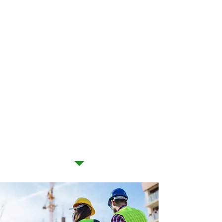
IN ORDE MET WETGEVING
Werkt u met twee of meer
aannemers? Dan bent u verplicht
om een veiligheidscoördinator
onder de arm te nemen. Schakel
daarom TL Consult in voor veilig
bouwen. Met ons veiligheids- en
gezondheidsplan verlopen de
werkzaamheden volgens de
wetgeving, en neemt u geen enkel
risico!